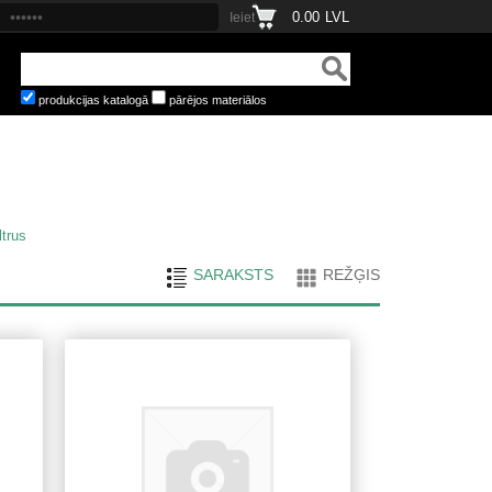
0.00
LVL
produkcijas katalogā
pārējos materiālos
ltrus
SARAKSTS
REŽĢIS