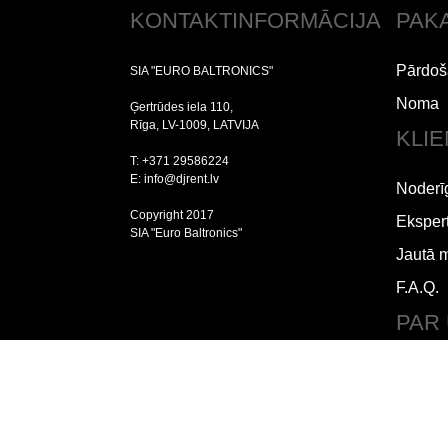
KONTAKTINFORMĀCIJA
PAK
Pārdoš
SIA "EURO BALTRONICS"
Noma
Ģertrūdes iela 110,
Rīga, LV-1009, LATVIJA
KLI
T: +371 29586224
E: info@djrent.lv
Noderī
Copyright 2017
Ekspert
SIA "Euro Baltronics"
Jautā 
F.A.Q.
PAR
Lietoš
Piegād
Par m