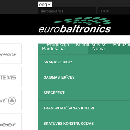
Produkcija
Klientu serviss
Par uz
Pārdošana
Noma
SKAŅAS IERĪCES
GAISMAS IERĪCES
SPECEFEKTI
TRANSPORTĒŠANAS KOFERI
SKATUVES KONSTRUKCIJAS