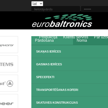
Produkcija
Klientu serviss
Par uz
Pārdošana
Noma
SKAŅAS IERĪCES
GAISMAS IERĪCES
SPECEFEKTI
TRANSPORTĒŠANAS KOFERI
SKATUVES KONSTRUKCIJAS