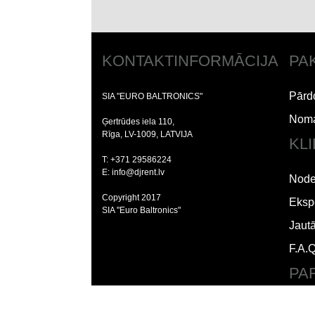
KONTAKTINFORMĀCIJA
PA
Pārd
SIA "EURO BALTRONICS"
Nom
Ģertrūdes iela 110,
Rīga, LV-1009, LATVIJA
KL
T: +371 29586224
E: info@djrent.lv
Node
Copyright 2017
Ekspe
SIA "Euro Baltronics"
Jaut
F.A.Q
PA
Liet