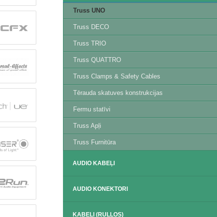
Truss UNO
Truss DECO
Truss TRIO
Truss QUATTRO
Truss Clamps & Safety Cables
Tērauda skatuves konstrukcijas
Fermu statīvi
Truss Apļi
Truss Furnitūra
AUDIO KABEĻI
AUDIO KONEKTORI
KABEĻI (RUĻĻOS)