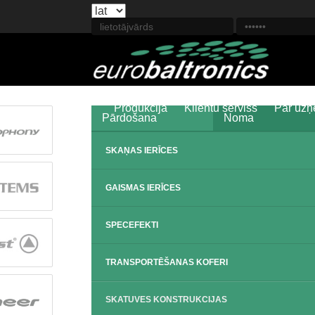
Produkcija
Klientu serviss
Par uz
Pārdošana
Noma
SKAŅAS IERĪCES
GAISMAS IERĪCES
SPECEFEKTI
TRANSPORTĒŠANAS KOFERI
SKATUVES KONSTRUKCIJAS