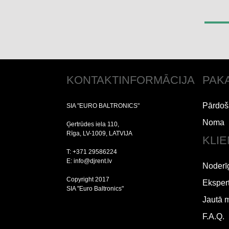
KONTAKTINFORMĀCIJA
PAK
Pārdoš
SIA "EURO BALTRONICS"
Noma
Ģertrūdes iela 110,
Rīga, LV-1009, LATVIJA
KLI
T: +371 29586224
E: info@djrent.lv
Noderī
Copyright 2017
Ekspert
SIA "Euro Baltronics"
Jautā 
F.A.Q.