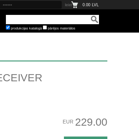
0.00
LVL
produkcijas katalogā
pārējos materiālos
ECEIVER
229.00
EUR