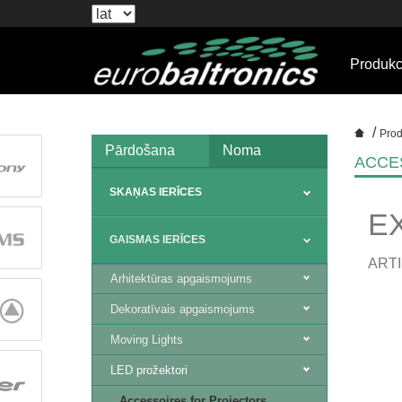
Produkc
/
Prod
Pārdošana
Noma
ACCE
SKAŅAS IERĪCES
E
GAISMAS IERĪCES
ARTI
Arhitektūras apgaismojums
Dekoratīvais apgaismojums
Moving Lights
LED prožektori
Accessoires for Projectors