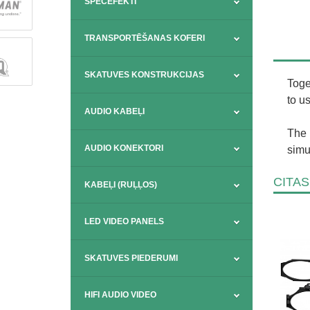
SPECEFEKTI
TRANSPORTĒŠANAS KOFERI
SKATUVES KONSTRUKCIJAS
Toge
to u
AUDIO KABEĻI
The 
AUDIO KONEKTORI
simu
CITAS
KABEĻI (RUĻĻOS)
LED VIDEO PANELS
SKATUVES PIEDERUMI
HIFI AUDIO VIDEO