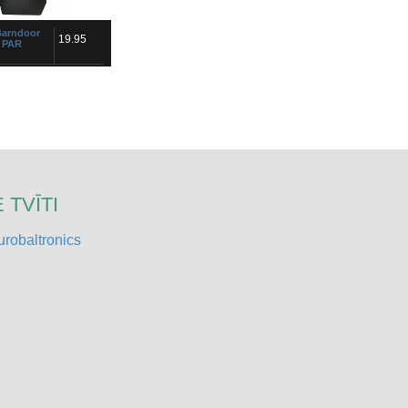
Barndoor
19.95
i PAR
 TVĪTI
link Cable
65.00
robaltronics