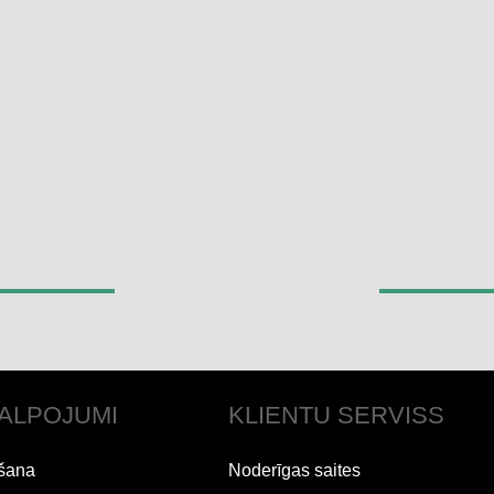
ALPOJUMI
KLIENTU SERVISS
šana
Noderīgas saites