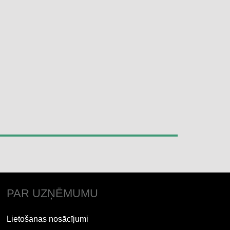
PAR UZŅĒMUMU
Lietošanas nosācījumi