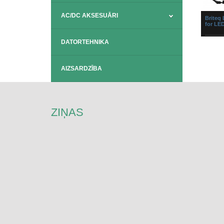
AC/DC AKSESUĀRI
Briteq
for LE
DATORTEHNIKA
Žalūzij
Stage 
žalūzija
prožekt
AIZSARDZĪBA
ZIŅAS
Expoli
Lens 3
Expolit