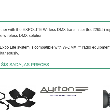
ther with the EXPOLITE Wirless DMX transmitter (led22655) rep
se wireless DMX solution
Expo Lite system is compatible with W-DMX ™ radio equipment
ltaneously.
 ŠĪS SADAĻAS PRECES