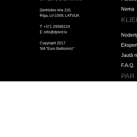
Noma
Ģertrūdes iela 110,
Rīga, LV-1009, LATVIJA
KLI
T: +371 29586224
E: info@djrent.lv
Noderī
Copyright 2017
Ekspert
SIA "Euro Baltronics"
Jautā 
F.A.Q.
PAR
Lietoš
Piegād
Par m