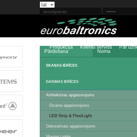
Produkcija
Klientu serviss
Par uz
Pārdošana
Noma
SKAŅAS IERĪCES
GAISMAS IERĪCES
Arhitektūras apgaismojums
Dizaina apgaismojums
LED Strip & FlexiLight
Dekoratīvais apgaismojums
Moving Lights