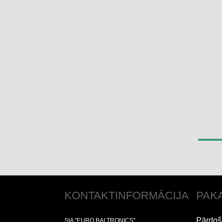
KONTAKTINFORMĀCIJA
PAK
Pārdoš
SIA "EURO BALTRONICS"