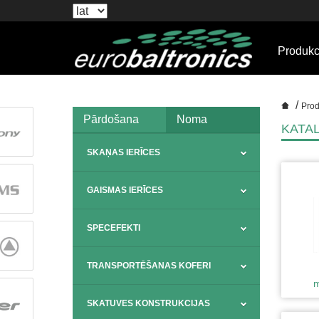
Produkc
/
Prod
Pārdošana
Noma
KATA
SKAŅAS IERĪCES
GAISMAS IERĪCES
SPECEFEKTI
TRANSPORTĒŠANAS KOFERI
m
SKATUVES KONSTRUKCIJAS