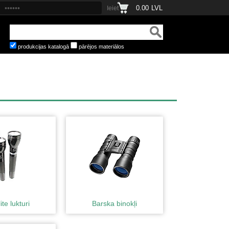
0.00
LVL
produkcijas katalogā
pārējos materiālos
te lukturi
Barska binokļi