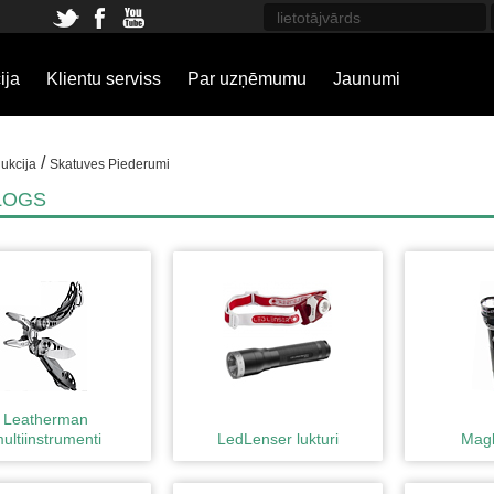
ija
Klientu serviss
Par uzņēmumu
Jaunumi
/
ukcija
Skatuves Piederumi
LOGS
Leatherman
ultiinstrumenti
LedLenser lukturi
Magli