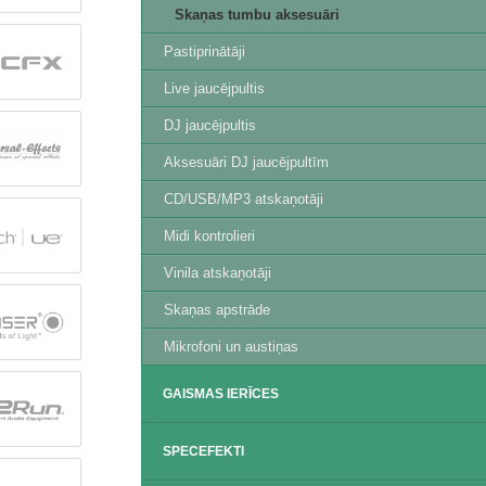
Skaņas tumbu aksesuāri
Pastiprinātāji
Live jaucējpultis
DJ jaucējpultis
Aksesuāri DJ jaucējpultīm
CD/USB/MP3 atskaņotāji
Midi kontrolieri
Vinila atskaņotāji
Skaņas apstrāde
Mikrofoni un austiņas
GAISMAS IERĪCES
SPECEFEKTI