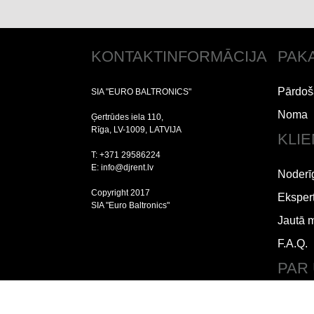
KONTAKTINFORMĀCIJA
PAK
Pārdoš
SIA "EURO BALTRONICS"
Noma
Ģertrūdes iela 110,
Rīga, LV-1009, LATVIJA
KLI
T: +371 29586224
E: info@djrent.lv
Noderī
Copyright 2017
Ekspert
SIA "Euro Baltronics"
Jautā 
F.A.Q.
PAR
Lietoš