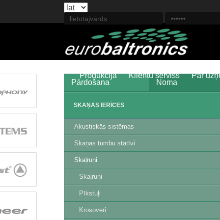
Produkcija
Klientu serviss
Par uz
Pārdošana
Noma
SKAŅAS IERĪCES
Akustiskās sistēmas
Skaņas tumbu statīvi
Skaļruņi
Skaļruņi
Pīkstuļi
Krosoveri