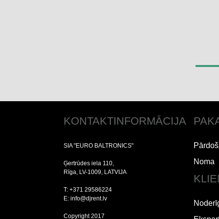
KONTAKTINFORMĀCIJA
PAK
Pārdoš
SIA "EURO BALTRONICS"
Noma
Ģertrūdes iela 110,
Rīga, LV-1009, LATVIJA
KLI
T: +371 29586224
E: info@djrent.lv
Noderī
Copyright 2017