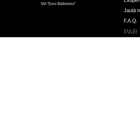
Ekspert
SIA "Euro Baltronics"
Jautā 
F.A.Q.
PAR
Lietoš
Piegād
Par m