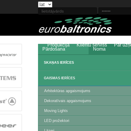
Produkcija
Klientu serviss
Par uz
Pārdošana
Noma
SKAŅAS IERĪCES
GAISMAS IERĪCES
Arhitektūras apgaismojums
Dekoratīvais apgaismojums
Moving Lights
LED prožektori
Lāzeri