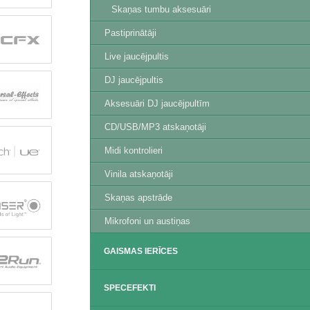
Skaņas tumbu aksesuāri
Pastiprinātāji
Live jaucējpultis
DJ jaucējpultis
Aksesuāri DJ jaucējpultīm
CD/USB/MP3 atskaņotāji
Midi kontrolieri
Vinila atskaņotāji
Skaņas apstrāde
Mikrofoni un austiņas
GAISMAS IERĪCES
SPECEFEKTI