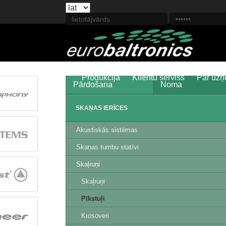
Produkcija
Klientu serviss
Par uz
Pārdošana
Noma
SKAŅAS IERĪCES
Akustiskās sistēmas
Skaņas tumbu statīvi
Skaļruņi
Skaļruņi
Pīkstuļi
Krosoveri