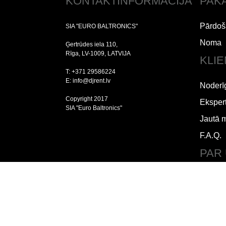
KONTAKTINFORMĀCIJA
PAK
Pārdoš
SIA "EURO BALTRONICS"
Noma
Ģertrūdes iela 110,
Rīga, LV-1009, LATVIJA
KLI
T: +371 29586224
E: info@djrent.lv
Noderī
Copyright 2017
Ekspert
SIA "Euro Baltronics"
Jautā 
F.A.Q.
PAR
Lietoš
Piegād
Par m