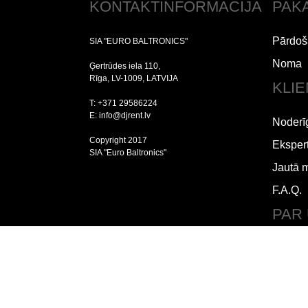
KONTAKTINFORMĀCIJA
PAK
Pārdoš
SIA "EURO BALTRONICS"
Noma
Ģertrūdes iela 110,
Rīga, LV-1009, LATVIJA
KLI
T: +371 29586224
E: info@djrent.lv
Noderī
Copyright 2017
Ekspert
SIA "Euro Baltronics"
Jautā 
F.A.Q.
PAR
Lietoš
Piegād
Par m