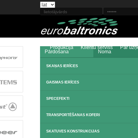
Produkcija
Klientu serviss
Par uz
Pārdošana
Noma
SKAŅAS IERĪCES
GAISMAS IERĪCES
SPECEFEKTI
TRANSPORTĒŠANAS KOFERI
SKATUVES KONSTRUKCIJAS