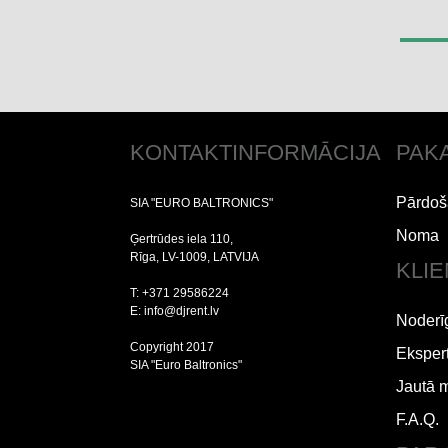
KONTAKTINFORMĀCIJA
PAK
Pārdoš
SIA "EURO BALTRONICS"
Noma
Ģertrūdes iela 110,
Rīga, LV-1009, LATVIJA
KLI
T: +371 29586224
E: info@djrent.lv
Noderī
Copyright 2017
Ekspert
SIA "Euro Baltronics"
Jautā 
F.A.Q.