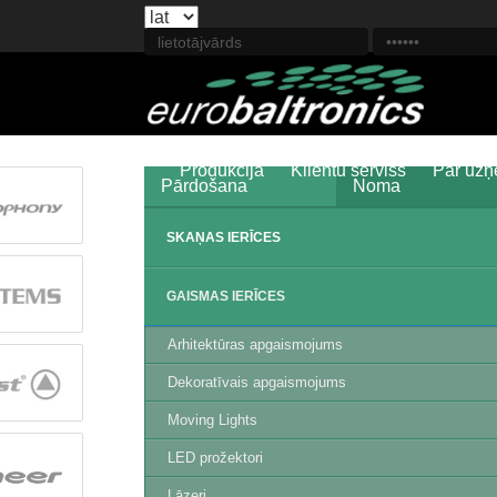
Produkcija
Klientu serviss
Par uz
Pārdošana
Noma
SKAŅAS IERĪCES
GAISMAS IERĪCES
Arhitektūras apgaismojums
Dekoratīvais apgaismojums
Moving Lights
LED prožektori
Lāzeri