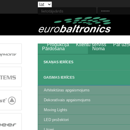
Produkcija
Klientu serviss
Par uz
Pārdošana
Noma
SKAŅAS IERĪCES
GAISMAS IERĪCES
Arhitektūras apgaismojums
Dekoratīvais apgaismojums
Moving Lights
LED prožektori
Lāzeri