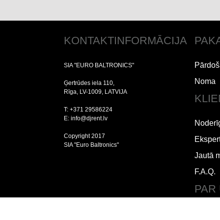
KONTAKTINFORMĀCIJA
PAK
Pārdoš
SIA "EURO BALTRONICS"
Noma
Ģertrūdes iela 110,
Rīga, LV-1009, LATVIJA
KLI
T: +371 29586224
E: info@djrent.lv
Noderī
Copyright 2017
Ekspert
SIA "Euro Baltronics"
Jautā 
F.A.Q.
PAR
Lietoš