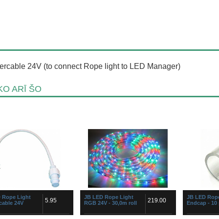
rcable 24V (to connect Rope light to LED Manager)
O ARĪ ŠO
 Rope Light
JB LED Rope Light
JB LED Rope
5.95
219.00
cable 24V
RGB 24V - 30,0m roll
Endcap - 10 