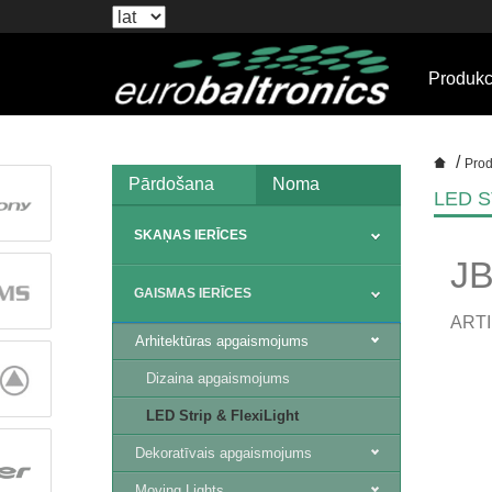
Produkc
/
Prod
Pārdošana
Noma
LED S
SKAŅAS IERĪCES
J
GAISMAS IERĪCES
ARTI
Arhitektūras apgaismojums
Dizaina apgaismojums
LED Strip & FlexiLight
Dekoratīvais apgaismojums
Moving Lights