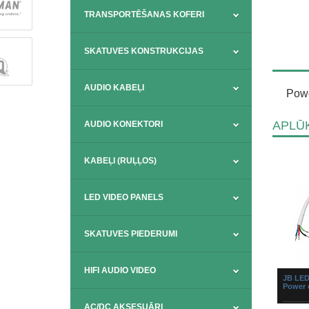
TRANSPORTĒŠANAS KOFERI
SKATUVES KONSTRUKCIJAS
AUDIO KABEĻI
Powe
APLŪK
AUDIO KONEKTORI
KABEĻI (RUĻĻOS)
LED VIDEO PANELS
SKATUVES PIEDERUMI
HIFI AUDIO VIDEO
JB LED
Power 
AC/DC AKSESUĀRI