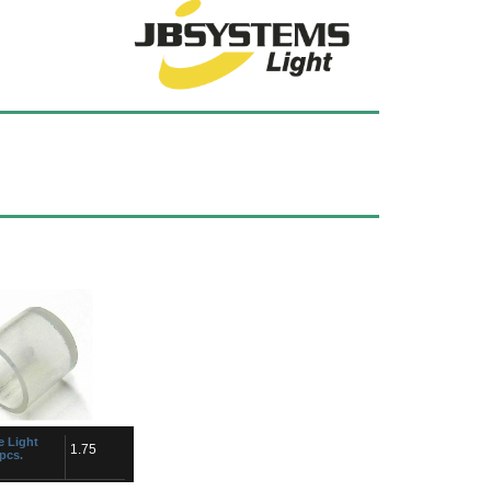
 Light
1.75
pcs.