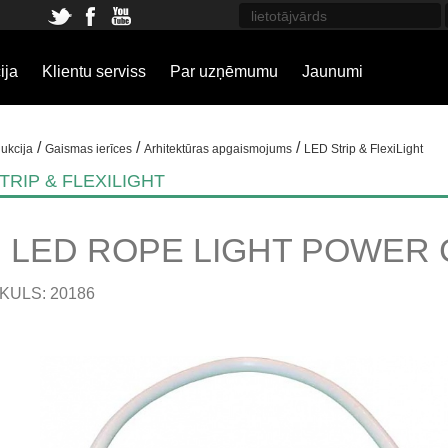
ija
Klientu serviss
Par uzņēmumu
Jaunumi
/
/
/
ukcija
Gaismas ierīces
Arhitektūras apgaismojums
LED Strip & FlexiLight
TRIP & FLEXILIGHT
B LED ROPE LIGHT POWER 
KULS: 20186