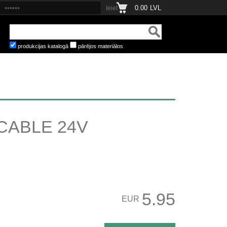
0.00
LVL
produkcijas katalogā
pārējos materiālos
CABLE 24V
5.95
EUR